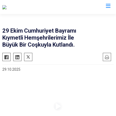
Mardin
29 Ekim Cumhuriyet Bayramı
Kıymetli Hemşehrilerimiz İle
Dargeçit
Nusaybin
Büyük Bir Coşkuyla Kutlandı.
Derik
Ömerli
Kızıltepe
Savur
Mazıdağı
Yeşilli
29.10.2025
Midyat
Artuklu