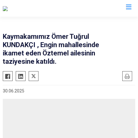
Mardin
Kaymakamımız Ömer Tuğrul
KUNDAKÇI , Engin mahallesinde
Dargeçit
Nusaybin
ikamet eden Öztemel ailesinin
Derik
Ömerli
taziyesine katıldı.
Kızıltepe
Savur
Mazıdağı
Yeşilli
Midyat
Artuklu
30.06.2025