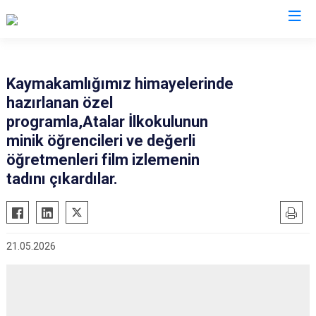
Mardin
Kaymakamlığımız himayelerinde
hazırlanan özel
Dargeçit
Nusaybin
programla,Atalar İlkokulunun
Derik
Ömerli
minik öğrencileri ve değerli
Kızıltepe
Savur
öğretmenleri film izlemenin
Mazıdağı
tadını çıkardılar.
Yeşilli
Midyat
Artuklu
21.05.2026